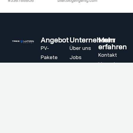
#336788806
biletskiyevgeniy.com
Angebot
Unternehmen
Mehr
erfahren
PV-
Über uns
Kontakt
Pakete
Jobs
Magazin
Eigenheimbesitzer
Partner
Häufige
Gewerbe
Referenzen
Fragen
Solarpark
Soziales
(FAQ)
Engagement
Impressum
Datenschutz
AGB