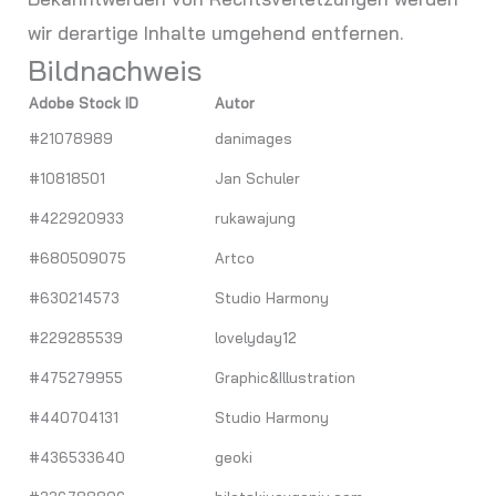
wir derartige Inhalte umgehend entfernen.
Bildnachweis
Adobe Stock ID
Autor
#21078989
danimages
#10818501
Jan Schuler
#422920933
rukawajung
#680509075
Artco
#630214573
Studio Harmony
#229285539
lovelyday12
#475279955
Graphic&Illustration
#440704131
Studio Harmony
#436533640
geoki