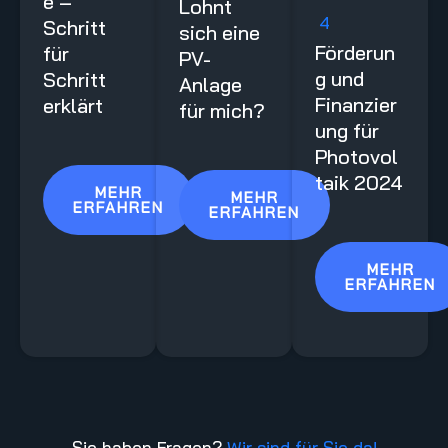
e –
Lohnt
4
Schritt
sich eine
Förderun
für
PV-
g und
Schritt
Anlage
Finanzier
erklärt
für mich?
ung für
Photovol
taik 2024
MEHR
MEHR
ERFAHREN
ERFAHREN
MEHR
ERFAHREN
Sie haben Fragen?
Wir sind für Sie da!